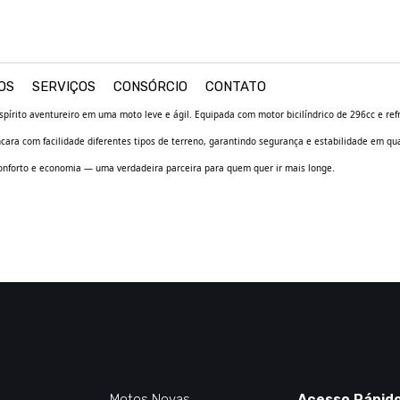
OS
SERVIÇOS
CONSÓRCIO
CONTATO
spírito aventureiro em uma moto leve e ágil. Equipada com motor bicilíndrico de 296cc e re
cara com facilidade diferentes tipos de terreno, garantindo segurança e estabilidade em qu
 conforto e economia — uma verdadeira parceira para quem quer ir mais longe.
Motos Novas
Acesso Rápid