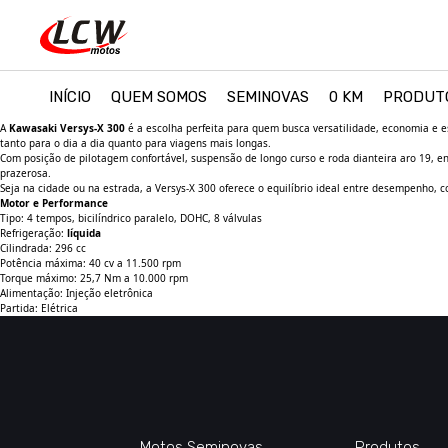
INÍCIO
QUEM SOMOS
SEMINOVAS
0 KM
PRODUT
A
Kawasaki Versys-X 300
é a escolha perfeita para quem busca versatilidade, economia e e
tanto para o dia a dia quanto para viagens mais longas.
Com posição de pilotagem confortável, suspensão de longo curso e roda dianteira aro 19, en
prazerosa.
Seja na cidade ou na estrada, a Versys-X 300 oferece o equilíbrio ideal entre desempenho,
Motor e Performance
Tipo: 4 tempos, bicilíndrico paralelo, DOHC, 8 válvulas
Refrigeração:
líquida
Cilindrada: 296 cc
Potência máxima: 40 cv a 11.500 rpm
Torque máximo: 25,7 Nm a 10.000 rpm
Alimentação: Injeção eletrônica
Partida: Elétrica
Motos Seminovas
Produtos