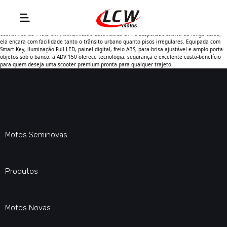
A Honda ADV 150 2023 é a scooter ideal para quem busca praticidade no dia a dia sem abrir
mão de conforto e versatilidade. Com visual inspirado nas motos aventureiras, motor
econômico de 149,3 cm³, transmissão automática CVT e suspensão Showa de longo curso,
ela encara com facilidade tanto o trânsito urbano quanto pisos irregulares. Equipada com
Smart Key, iluminação Full LED, painel digital, freio ABS, para-brisa ajustável e amplo porta-
objetos sob o banco, a ADV 150 oferece tecnologia, segurança e excelente custo-benefício
para quem deseja uma scooter premium pronta para qualquer trajeto.
Motos Seminovas
Produtos
Motos Novas