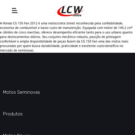
A Honda CG 150 Fan 2012 é uma motocicleta street reconhecida pela confiabilidade,
economia de combustível e baixo custo de manutenção. Equipada com motor de 149,2 cm³
e câmbio de cinco marchas, oferece desempenho eficiente tanto para o uso urbano quanto
para deslocamentos diários. Seu conjunto mecânico robusto, posição de pilotagem
confortável e ampla disponibilidade de peças fazem da CG 150 Fan uma das motos mais
procuradas por quem busca durabilidade, praticidade e excelente custo-benefício no
mercado de seminovas.
Motos Seminovas
Produtos