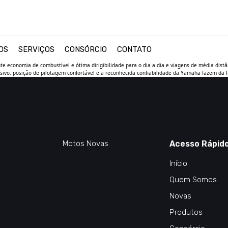
OS
SERVIÇOS
CONSÓRCIO
CONTATO
economia de combustível e ótima dirigibilidade para o dia a dia e viagens de média distân
ivo, posição de pilotagem confortável e a reconhecida confiabilidade da Yamaha fazem da F
Motos Novas
Acesso Rápid
Início
Quem Somos
Novas
Produtos