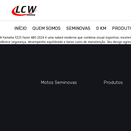
INÍCIO
QUEM SOMOS
SEMINOVAS
0 KM
PRODUT
A Yamaha FZ25 Fazer ABS 2024 é uma naked moderna que combina visual esportivo, excelente 
oferece segurança, desempenho equilibrado e baixo custo de manutenção. Seu design agress
Motos Seminovas
Produtos