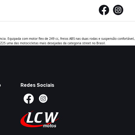
cia. Equipada com motor flex de 249 cc, freios ABS nas duas rodas e suspensão confortável,
Z25 uma das motocicletas mais desejadas da categoria street no Brasil.
o
Redes Sociais