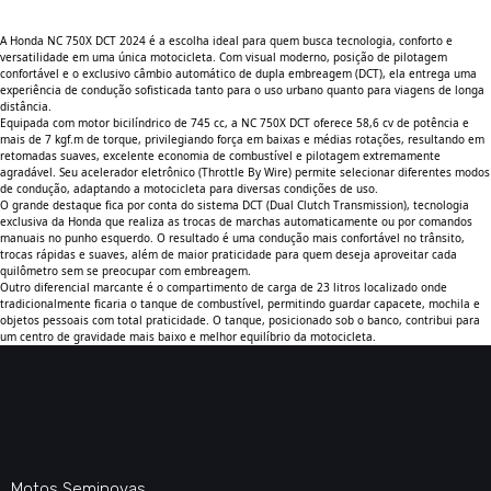
A Honda NC 750X DCT 2024 é a escolha ideal para quem busca tecnologia, conforto e
versatilidade em uma única motocicleta. Com visual moderno, posição de pilotagem
confortável e o exclusivo câmbio automático de dupla embreagem (DCT), ela entrega uma
experiência de condução sofisticada tanto para o uso urbano quanto para viagens de longa
distância.
Equipada com motor bicilíndrico de 745 cc, a NC 750X DCT oferece 58,6 cv de potência e
mais de 7 kgf.m de torque, privilegiando força em baixas e médias rotações, resultando em
retomadas suaves, excelente economia de combustível e pilotagem extremamente
agradável. Seu acelerador eletrônico (Throttle By Wire) permite selecionar diferentes modos
de condução, adaptando a motocicleta para diversas condições de uso.
O grande destaque fica por conta do sistema DCT (Dual Clutch Transmission), tecnologia
exclusiva da Honda que realiza as trocas de marchas automaticamente ou por comandos
manuais no punho esquerdo. O resultado é uma condução mais confortável no trânsito,
trocas rápidas e suaves, além de maior praticidade para quem deseja aproveitar cada
quilômetro sem se preocupar com embreagem.
Outro diferencial marcante é o compartimento de carga de 23 litros localizado onde
tradicionalmente ficaria o tanque de combustível, permitindo guardar capacete, mochila e
objetos pessoais com total praticidade. O tanque, posicionado sob o banco, contribui para
um centro de gravidade mais baixo e melhor equilíbrio da motocicleta.
Motos Seminovas