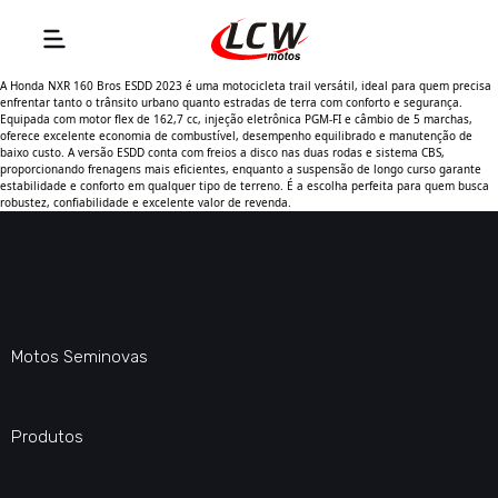
A Honda NXR 160 Bros ESDD 2023 é uma motocicleta trail versátil, ideal para quem precisa
enfrentar tanto o trânsito urbano quanto estradas de terra com conforto e segurança.
Equipada com motor flex de 162,7 cc, injeção eletrônica PGM-FI e câmbio de 5 marchas,
oferece excelente economia de combustível, desempenho equilibrado e manutenção de
baixo custo. A versão ESDD conta com freios a disco nas duas rodas e sistema CBS,
proporcionando frenagens mais eficientes, enquanto a suspensão de longo curso garante
estabilidade e conforto em qualquer tipo de terreno. É a escolha perfeita para quem busca
robustez, confiabilidade e excelente valor de revenda.
Motos Seminovas
Produtos