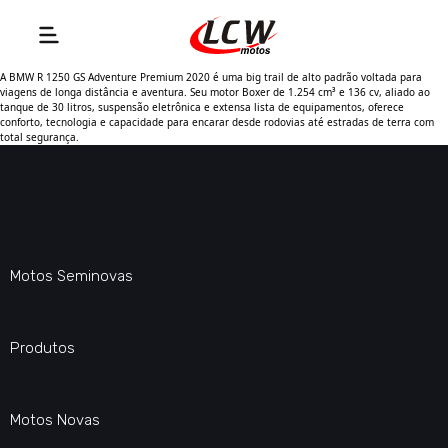
A BMW R 1250 GS Adventure Premium 2020 é uma big trail de alto padrão voltada para
viagens de longa distância e aventura. Seu motor Boxer de 1.254 cm³ e 136 cv, aliado ao
tanque de 30 litros, suspensão eletrônica e extensa lista de equipamentos, oferece
conforto, tecnologia e capacidade para encarar desde rodovias até estradas de terra com
total segurança.
Motos Seminovas
Produtos
Motos Novas