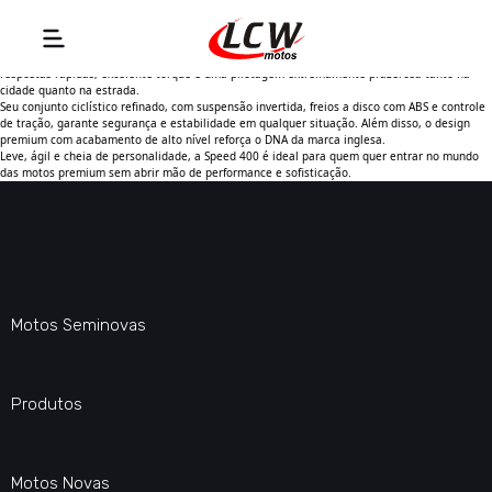
A Triumph Speed 400 é a escolha perfeita para quem busca estilo clássico com tecnologia
moderna e desempenho na medida certa. Equipada com um motor de 40 cv, oferece
respostas rápidas, excelente torque e uma pilotagem extremamente prazerosa tanto na
cidade quanto na estrada.
Seu conjunto ciclístico refinado, com suspensão invertida, freios a disco com ABS e controle
de tração, garante segurança e estabilidade em qualquer situação. Além disso, o design
premium com acabamento de alto nível reforça o DNA da marca inglesa.
Leve, ágil e cheia de personalidade, a Speed 400 é ideal para quem quer entrar no mundo
das motos premium sem abrir mão de performance e sofisticação.
Motos Seminovas
Produtos
Motos Novas