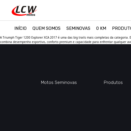
INÍCIO
QUEM SOMOS
SEMINOVAS
0 KM
PRODUT
A Triumph Tiger 1200 Explorer XCA 2017 é uma das big trails mais completas da categoria. E
combina desempenho esportivo, conforto premium e capacidade para enfrentar qualquer aven
Motos Seminovas
Produtos