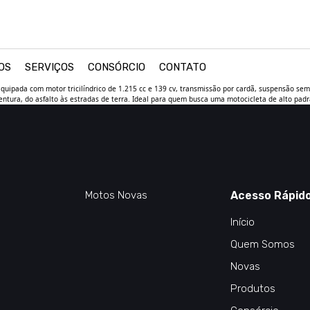
OS
SERVIÇOS
CONSÓRCIO
CONTATO
quipada com motor tricilíndrico de 1.215 cc e 139 cv, transmissão por cardã, suspensão sem
tura, do asfalto às estradas de terra. Ideal para quem busca uma motocicleta de alto padr
Motos Novas
Acesso Rápid
Início
Quem Somos
Novas
Produtos