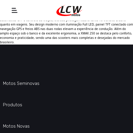
A Yamaha XMAX 250 2025 é uma maxiscooter premium que combina conforto, tecnologia e
desempenho em um único pacote. Equipada com motor de 250 cc de 22,8 cv, transmissão
automática CVT e controle de tração, oferece pilotagem suave tanto no trânsito urbano
quanto em viagens. Seu design moderno com iluminação Full LED, painel TFT conectado com
navegação GPS e freios ABS nas duas rodas elevam a experiência de condução. Além do
amplo espaço sob o banco e da excelente ergonomia, a XMAX 250 se destaca pelo conforto,
economia e praticidade, sendo uma das scooters mais completas e desejadas do mercado
brasileiro.
Motos Seminovas
Produtos
Motos Novas