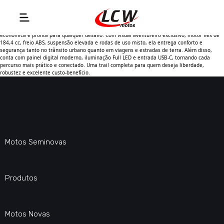
A Honda XRE 190 ABS Adventure 2025 é a escolha ideal para quem busca uma moto versátil,
econômica e pronta para qualquer desafio. Com visual aventureiro exclusivo, motor flex de
184,4 cc, freio ABS, suspensão elevada e rodas de uso misto, ela entrega conforto e
segurança tanto no trânsito urbano quanto em viagens e estradas de terra. Além disso,
conta com painel digital moderno, iluminação Full LED e entrada USB-C, tornando cada
percurso mais prático e conectado. Uma trail completa para quem deseja liberdade,
robustez e excelente custo-benefício.
Motos Seminovas
Produtos
Motos Novas