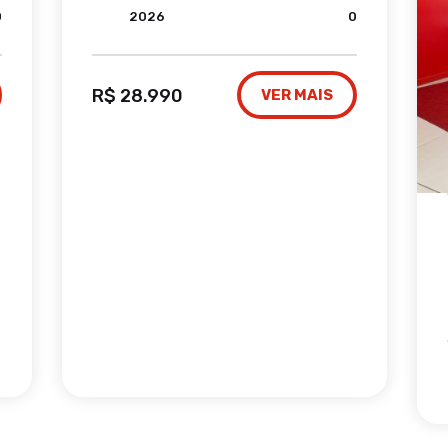
0
2026
0
R$ 28.990
VER MAIS