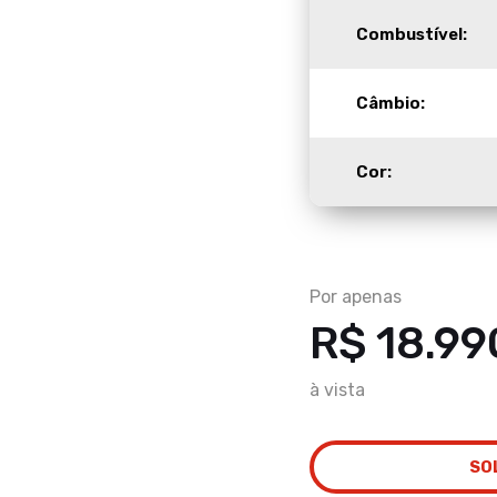
Combustível:
Câmbio:
Cor:
Por apenas
R$ 18.99
à vista
SO