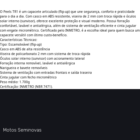
O Peels TR1 é um capacete articulado (flip-up) que une segurança, conforto e praticidade
para o dia a dia. Com casco em ABS resistente, viseira de 2 mm com troca rápida e óculos
solar interno (sunvisor), oferece excelente proteção e visual moderno. Possui forração
confortável, lavável e antialérgica, além de sistema de ventilação eficiente e cinta jugular
com engate micrométrico. Certificado pelo INMETRO, é a escolha ideal para quem busca um
capacete versátil com ótimo custo-benefício.
Características Técnicas:
Tipo: Escamoteável (flip-up)
Casco em ABS de alta resistência
Viseira de policarbonato 2 mm com sistema de troca rápida
Óculos solar interno (sunvisor) com acionamento lateral
Forração interna removível, lavável e antialérgica
Narigueira e bavete removíveis
Sistema de ventilação com entradas frontais e saída traseira
Cinta jugular com fecho micrométrico
Peso médio: 1.700g
Certificação: INMETRO (NBR 7471).
Motos Seminovas