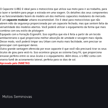
O Capacete U-RB2 é ideal para o motociclista que utiliza sua moto para ir ao trabalho, para
o lazer e também para pegar a estrada em uma viagem. Os detalhes dos seus componentes
e as funcionalidades fazem do modelo um dos melhores capacetes modulares do mercado.
É um
capacete modular
urbano escamoteável. Ele é ideal para motociclistas que não
abrem mão da segurança proporcionada por um capacete fechado, mas que sentem falta da
versatilidade dos modelos abertos. Você poderá utilizar o equipamento da forma que mais
combina com seu estilo de pilotagem
Equipado com a Forração ErgonoFit. Isso significa que ela é feita a partir de um tecido
antibacteriano o qual proporciona melhor absorção de umidade e secagem mais rápida.
Desse modo, você poderá limpar seu Urban com muito mais facilidade, sem precisar se
preocupar com quaisquer danos.
Outra grande vantagem oferecida por esse capacete é que você não precisará tirar os seus
óculos de grau para vesti-lo. Isso acontece graças ao sistema Easy Fit, que proporciona
encaixe perfeito entre os seus óculos e o equipamento. Além disso, o U-RB2 conta com
viseira fumê de acionamento lateral, perfeita para os dias de sol.
Aprovado pelo INMETRO
.
Motos Seminovas