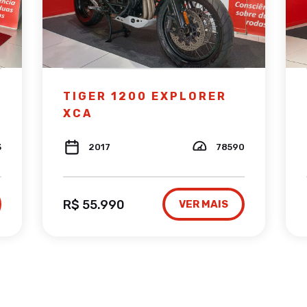
TIGER 1200 EXPLORER
XCA
3
2017
78590
R$ 55.990
VER MAIS