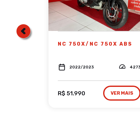
 ES FLEX
NC 750X/NC 750X ABS
72
2022/2023
427
R$ 51.990
VER MAIS
VER MAIS