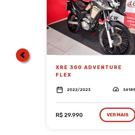
TURE
XRE 300 ADVENTURE
FLEX
35706
2022/2023
3418
R$ 29.990
VER MAIS
VER MAIS