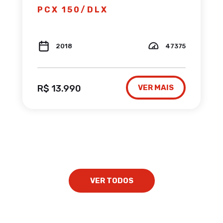
PCX 150/DLX
2018
47375
R$ 13.990
VER MAIS
VER TODOS