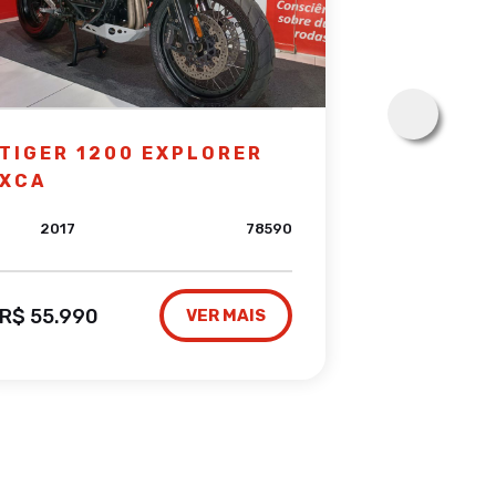
TIGER 1200 EXPLORER
XTZ 250
XCA
249CC/
BLUEFLE
2017
78590
2024
R$ 55.990
VER MAIS
R$ 28.890