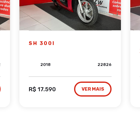
SH 300I
2
2018
22826
R$ 17.590
VER MAIS