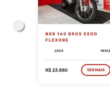
X
NXR 160 BROS ESDD
FLEXONE
39002
2024
1830
R$ 23.880
VER MAIS
VER MAIS