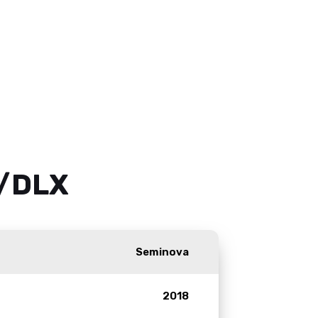
0/DLX
Seminova
2018