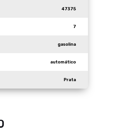
47375
7
gasolina
automático
Prata
0