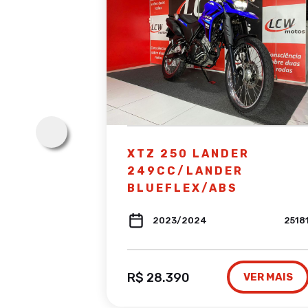
ESDD
XTZ 250 LANDER
249CC/LANDER
BLUEFLEX/ABS
31604
2023/2024
2518
VER MAIS
R$ 28.390
VER MAIS