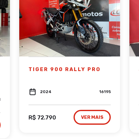
TIGER 900 RALLY PRO
2024
16195
1
R$ 72.790
VER MAIS