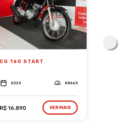
SPEED 4
CG 160 START
2025
2023
48663
R$ 28.590
R$ 16.890
VER MAIS