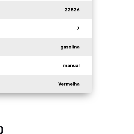
22826
7
gasolina
manual
Vermelha
0