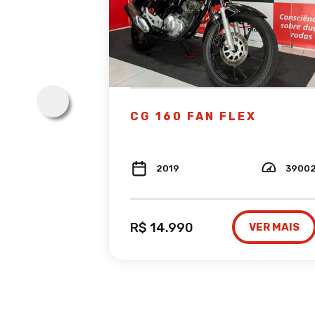
PLORER
CG 160 FAN FLEX
61973
2019
3900
R$ 14.990
VER MAIS
VER MAIS