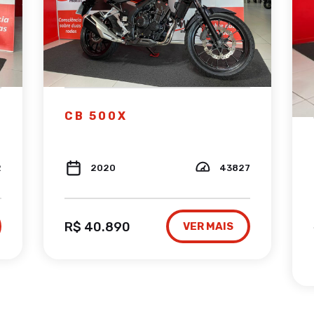
CB 500X
2
2020
43827
R$ 40.890
VER MAIS