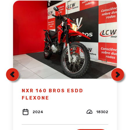
NXR 160 BROS ESDD
FLEXONE
2024
18302